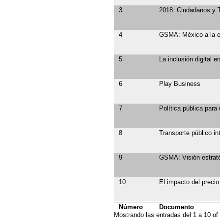
3
2018: Ciudadanos y 
4
GSMA: México a la e
5
La inclusión digital 
6
Play Business
7
Política pública para
8
Transporte público in
9
GSMA: Visión estratég
10
El impacto del preci
Número
Documento
Mostrando las entradas del 1 a 10 of