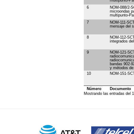
multipunto-Par
6
NOM-088/2-SC
microondas pa
multipunto-Par
7
NOM-111-SCT1-
mensaje del s
8
NOM-112-SCT1-
integrados de
9
NOM-121-SCT1
radiocomunica
radiocomunica
bandas 902-9
y métodos de
10
NOM-151-SCT1-
Número
Documento
Mostrando las entradas del 1