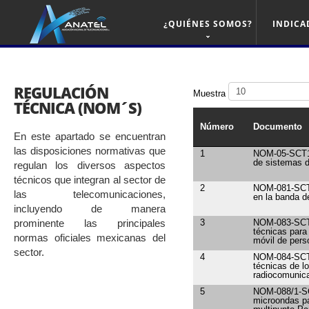
¿QUIÉNES SOMOS?
INDICA
REGULACIÓN
Muestra
TÉCNICA (NOM´S)
Número
Documento
En este apartado se encuentran
las disposiciones normativas que
1
NOM-05-SCT1-9
de sistemas d
regulan los diversos aspectos
técnicos que integran al sector de
2
NOM-081-SCT1-
las telecomunicaciones,
en la banda 
incluyendo de manera
prominente las principales
3
NOM-083-SCT1
técnicas para 
normas oficiales mexicanas del
móvil de pers
sector.
4
NOM-084-SCT1
técnicas de l
radiocomunicac
5
NOM-088/1-SC
microondas pa