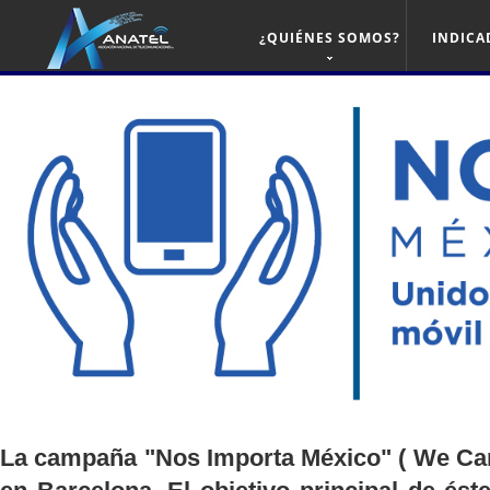
¿QUIÉNES SOMOS?
INDICA
La campaña "Nos Importa México" ( We Care