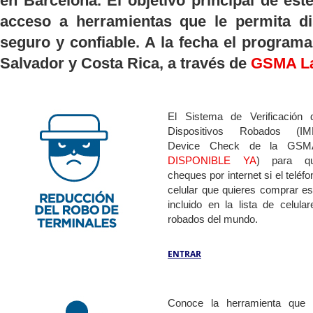
en Barcelona. El objetivo principal de és
acceso a herramientas que le permita di
seguro y confiable. A la fecha el programa
Salvador y Costa Rica, a través de
GSMA La
El Sistema de Verificación 
Dispositivos Robados (IM
Device Check de la GSM
DISPONIBLE YA
) para q
cheques por internet si el teléfo
celular que quieres comprar es
incluido en la lista de celular
robados del mundo.
ENTRAR
Conoce la herramienta que 